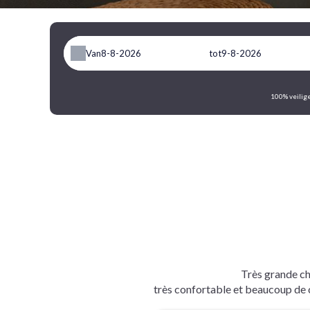
Van
tot
100% veilige
Très grande cha
très confortable et beaucoup de