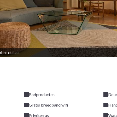
bre du Lac
Badproducten
Dou
Gratis breedband wifi
Han
Privéterras
Wate