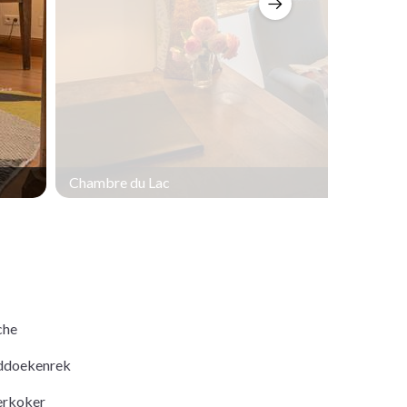
Chambre du Lac
che
ddoekenrek
rkoker