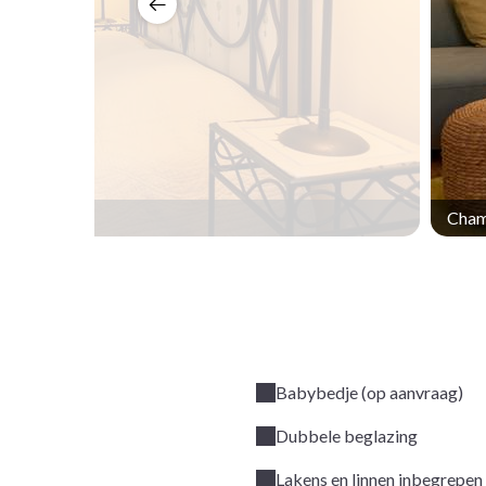
Cham
Babybedje (op aanvraag)
Dubbele beglazing
Lakens en linnen inbegrepen