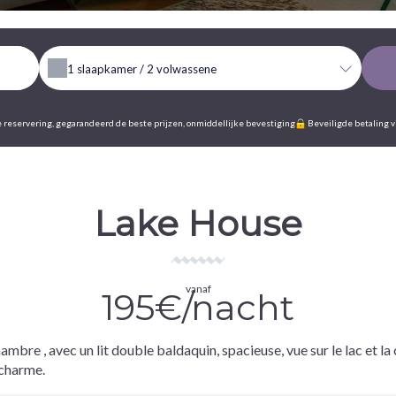
1
slaapkamer /
2
volwassene
 reservering, gegarandeerd de beste prijzen, onmiddellijke bevestiging
Beveiligde betaling v
Lake House
vanaf
195€/nacht
mbre , avec un lit double baldaquin, spacieuse, vue sur le lac et la
 charme.