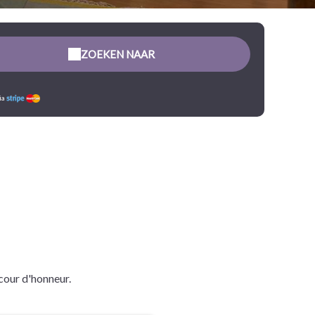
ZOEKEN NAAR
ia
 cour d'honneur.