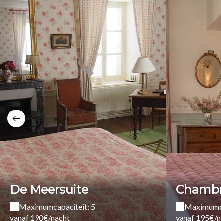
De Meersuite
Chambr
Maximumcapaciteit: 5
Maximumca
vanaf 190€/nacht
vanaf 195€/n