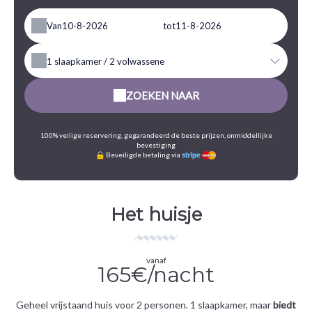
Van
tot
1
slaapkamer /
2
volwassene
ZOEKEN NAAR
100% veilige reservering, gegarandeerd de beste prijzen, onmiddellijke
bevestiging
Beveiligde betaling via
Het huisje
vanaf
165€/nacht
Geheel vrijstaand huis voor 2 personen. 1 slaapkamer, maar
biedt