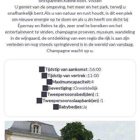
ontspannen.Kleine boot. Vissen
U geniet van de omgeving, het meer en het park, terwijl u
onafhankelijk bent.Als u van natuur en rust houdt, is dit een plek
om nieuwe energie op te doen en als u zin heeft om dicht bij
Épernay en Reims te zijn, zeer snel te bereiken om het
entertainment te vinden, champagne proeven, museum, wandeling
in de wijngaard, de ontdekking van een regio die rijk is aan zijn
verleden en nog steeds springlevend is in de wereld van vandaag.
Champagne wacht op u.
Tijdstip van aankomst :
16:00
Tijdstip van vertrek :
11:00
Maximumcapaciteit:
4
Bevestiging :
Onmiddellijk
Tweepersoonsbed(den) :
1
Tweepersoonsslaapbank(en) :
1
Babybedjes:
Ja