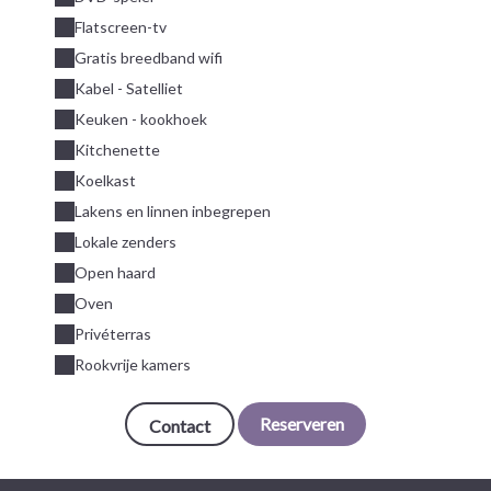
Flatscreen-tv
Gratis breedband wifi
Kabel - Satelliet
Keuken - kookhoek
Kitchenette
Koelkast
Lakens en linnen inbegrepen
Lokale zenders
Open haard
Oven
Privéterras
Rookvrije kamers
Reserveren
Contact