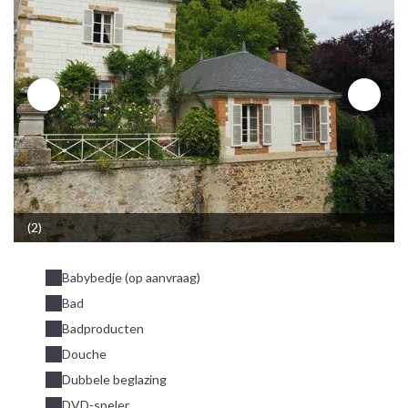
(2)
Babybedje (op aanvraag)
Bad
Badproducten
Douche
Dubbele beglazing
DVD-speler