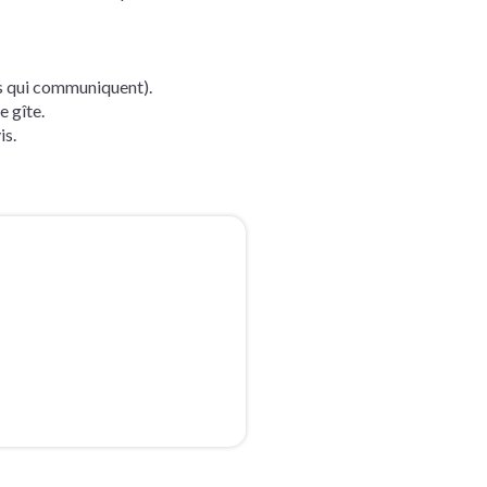
s qui communiquent).
e gîte.
is.