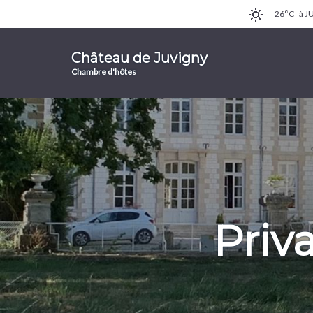
26°C
à J
Château de Juvigny
Chambre d'hôtes
Priv