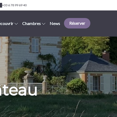
+33 6 78 99 69 40
Réserver
couvrir
Chambres
News
âteau