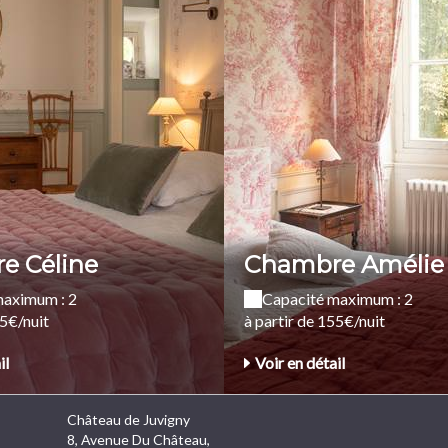
e Céline
Chambre Amélie
maximum : 2
Capacité maximum : 2
95€/nuit
à partir de 155€/nuit
il
Voir en détail
Château de Juvigny
8, Avenue Du Château,