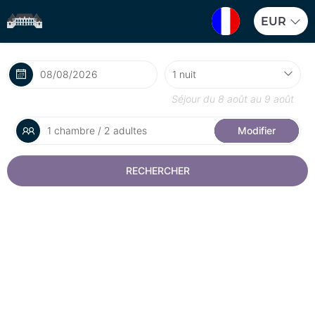
EUR
Séjour du
8 août
au
9 août
1 chambre / 2 adultes
Modifier